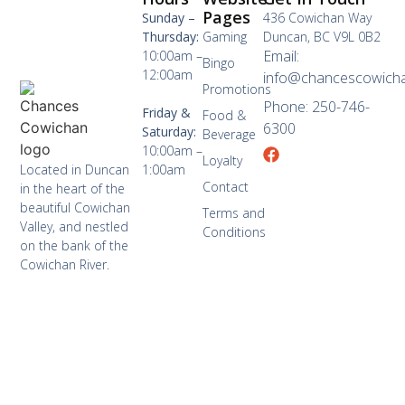
Pages
Sunday –
436 Cowichan Way
Thursday:
Gaming
Duncan, BC V9L 0B2
Email:
10:00am –
Bingo
12:00am
info@chancescowich
Promotions
Phone: 250-746-
Friday &
Food &
6300
Saturday:
Beverage
10:00am –
Loyalty
Located in Duncan
1:00am
Contact
in the heart of the
beautiful Cowichan
Terms and
Valley, and nestled
Conditions
on the bank of the
Cowichan River.