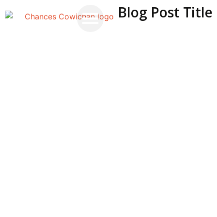
Blog Post Title
Food & Beverage
Terms and Conditions